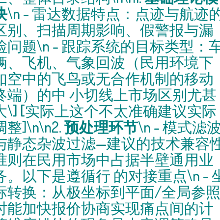
块
\n - 雷达数据特点：点迹与航迹
区别、扫描周期影响、假警报与漏
检问题\n - 跟踪系统的目标类型：
辆、飞机、气象回波（民用环境下
如空中的飞鸟或无合作机制的移动
终端）的中 小切线上市场区别尤甚
大\] [实际上这个不太准确建议实际
调整]\n\n2.
预处理环节
\n - 模式滤
与静态杂波过滤—建议的技术兼容
准则在民用市场中占据半壁通用业
务。以下是遵循行 的对接重点\n - 
标转换：从极坐标到平面/全局参
时能加快报价协商实现痛点间的计