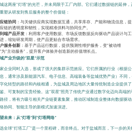
城这两座“灯塔”的光芒，并未局限于工厂内部。它们通过数据链的延伸，
重塑从研发到售后服务的整个价值链：
应链协同
：与关键供应商实现数据互通，共享库存、产能和物流信息，提
应链的透明度和韧性，实现精准供料与协同生产。
到端产品开发
：利用客户使用数据、市场反馈数据反向驱动产品设计与工
进，缩短研发周期，使产品更贴合市场需求。
户服务创新
：基于产品运行数据，提供预测性维护服务，变“被动维
”为“主动服务”，提升客户体验并创造新的价值增长点。
域产业升级的“双星”示范
家企业同时入选，形成了强大的集群示范效应。它们所属的行业（根据公
息，通常涉及新能源汽车、电子信息、高端装备等盐城优势产业）不同，
字化转型的路径和内核相通，为盐城及周边地区大量传统制造企业提供了
鉴、可复制的宝贵经验。这“双星”照亮了传统产业通过数字化迈向高端的
路径，将有力吸引相关产业链要素集聚，推动区域制造业整体向数据驱动
络协同、智能主导的新模式加速演进。
望未来：从“灯塔”到“灯塔网络”
选全球“灯塔工厂”是一个里程碑，而非终点。对于盐城而言，下一步的关