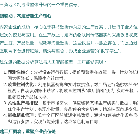
三角地区制造业整体升级的一个重要信号。
据驱动，构建智能生产核心
两家企业的成功，核心在于其将数据作为新的生产要素，并进行了全方位
层次的挖掘与应用。在生产线上，遍布的物联网传感器实时采集设备状态
产进度、产品质量、能耗等海量数据。这些数据并非孤立存在，而是通过
互联网平台进行汇聚、清洗与整合，形成企业运营的“数字孪生”。
过先进的数据分析算法与人工智能模型，工厂能够实现：
预测性维护
：分析设备运行数据，提前预警潜在故障，将非计划停机
间大幅降低，保障生产连续性。
质量控制优化
：利用机器视觉和实时数据流，对产品进行毫秒级的在
检测，自动识别微小缺陷，将质量控制从“事后抽检”变为“实时全检”
显著提升产品优良率。
柔性生产与排程
：基于市场需求、供应链状态和生产线实时数据，动
优化生产计划，实现小批量、多品种的快速切换，精准响应市场变化
能效精准管理
：监控全厂区的能源消耗数据，通过AI算法优化设备启
和运行参数，实现节能减排，达成绿色制造目标。
越工厂围墙，重塑产业价值链